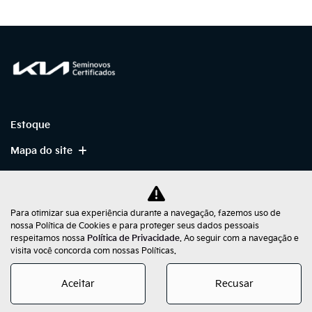
Estoque
Mapa do site
Política de Privacidade
Para otimizar sua experiência durante a navegação, fazemos uso de
nossa Política de Cookies e para proteger seus dados pessoais
respeitamos nossa
Política de Privacidade
. Ao seguir com a navegação e
No trânsito, enxergar o outro salva vidas.
visita você concorda com nossas Políticas.
Aceitar
Recusar
Desenvolvido pela DEALERSPACE ® Direitos Reservados.